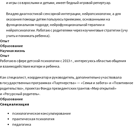
и игры со взрослыми и детьми, имеет бедный игровой репертуар.
Владею диагностикой сенсорной интеграции, нейропсихологии, а для
оказания помощи детям пользуюсь приемами, основанными на
функциональном подходе, нейрофункциональной терапии и
нейропсихологии. Работаю с родителями через коучинговые стратегии (учу
учить и понимать ребенка).
Опыт
Образование
Научная жизнь
Опыт
Работаю в сфере детской психологии с 2013 г., интересуюсь областью общения
и взаимодействия матери и ребенка.
Как специалист, координатор и руководитель, дополнительно участвовала
в государственных программах «Партнерства» — «Семья и забота» и «Позитивное
родительство», проектах Фонда президентских грантов «Мир открытий»
и «Ресурсный родитель».
Образование
Специализация
психологическое консультирование
практическая психология
педагогика