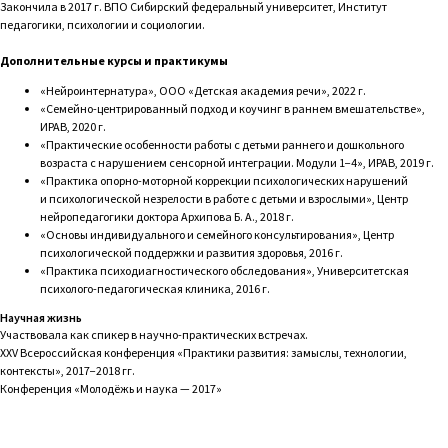
Закончила в 2017 г. ВПО Сибирский федеральный университет, Институт
педагогики, психологии и социологии.
Дополнительные курсы и практикумы
«Нейроинтернатура», ООО «Детская академия речи», 2022 г.
«Семейно-центрированный подход и коучинг в раннем вмешательстве»,
ИРАВ, 2020 г.
«Практические особенности работы с детьми раннего и дошкольного
возраста с нарушением сенсорной интеграции. Модули 1−4», ИРАВ, 2019 г.
«Практика опорно-моторной коррекции психологических нарушений
и психологической незрелости в работе с детьми и взрослыми», Центр
нейропедагогики доктора Архипова Б. А., 2018 г.
«Основы индивидуального и семейного консультирования», Центр
психологической поддержки и развития здоровья, 2016 г.
«Практика психодиагностического обследования», Университетская
психолого-педагогическая клиника, 2016 г.
Научная жизнь
Участвовала как спикер в научно-практических встречах.
XXV Всероссийская конференция «Практики развития: замыслы, технологии,
контексты», 2017−2018 гг.
Конференция «Молодёжь и наука — 2017»