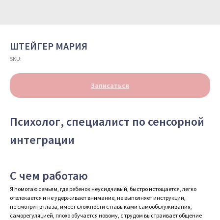
ШТЕЙГЕР МАРИЯ
SKU:
Записаться
Психолог, специалист по сенсорной
интеграции
С чем работаю
Я помогаю семьям, где ребенок неусидчивый, быстро истощается, легко
отвлекается и не удерживает внимание, не выполняет инструкции,
не смотрит в глаза, имеет сложности с навыками самообслуживания,
саморегуляцией, плохо обучается новому, с трудом выстраивает общение