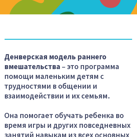
Денверская модель раннего
вмешательства –
это программа
помощи маленьким детям с
трудностями в общении и
взаимодействии и их семьям.
Она помогает обучать ребенка во
время игры и других повседневных
занятий навыкам из всех основных
областей развития, делая особый
акцент на его умении общаться с
окружающими, интересе к
совместной игре и
взаимодействию, самостоятельной
и разнообразной активности
ребенка.
Перед началом работы по Денверской