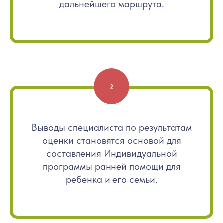
дальнейшего маршрута.
Санкт-Петербург, 191014,
ул. Чехова д.5, литера Д
Контактный телефон
+7 (812) 603-70-80
Электронная почта
Выводы специалиста по результатам
оценки становятся основой для
loveirav@eii.ru
составления Индивидуальной
программы ранней помощи для
ребенка и его семьи.
Напишите нам
Сведения об образовательной