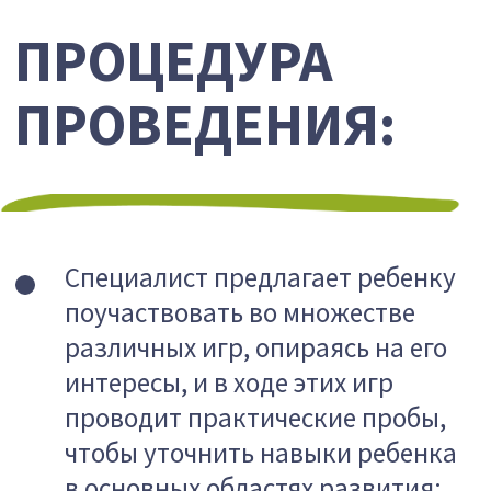
· Мелкая моторика
· Самообслуживание
· Поведенческие особенности и
т.д.
Также в ходе оценки специалист
может понаблюдать за игрой
ребенка с родителями, проводит
беседу с семьей для уточнения
недостающих данных.
Подготовка к диагностике:
специальной подготовки не
требуется.
Записаться