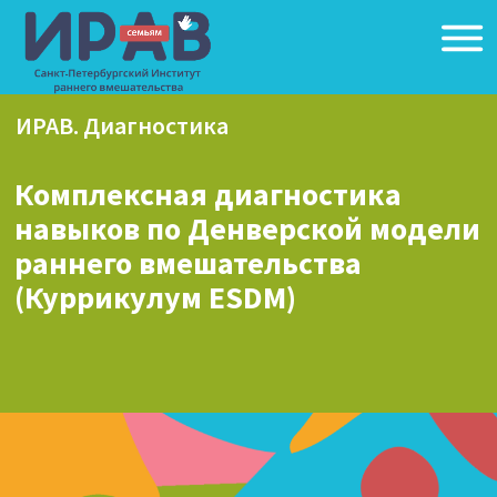
ИРАВ. Диагностика
Комплексная диагностика
навыков по Денверской модели
раннего вмешательства
(Куррикулум ESDM)