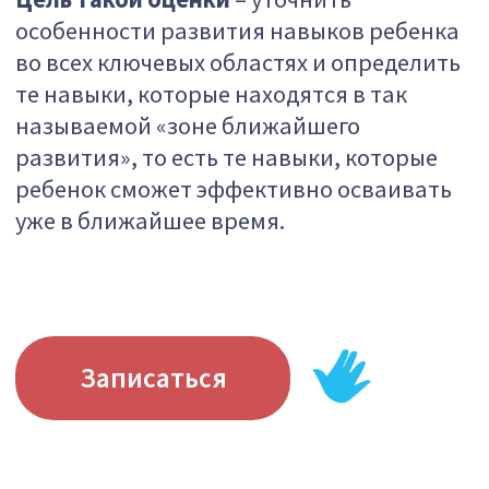
ПРОВЕДЕНИЯ:
Специалист предлагает ребенку
поучаствовать во множестве
различных игр, опираясь на его
интересы, и в ходе этих игр
проводит практические пробы,
чтобы уточнить навыки ребенка
в основных областях развития:
· Коммуникация (понимание и
продуцирование сообщений)
· Социальные навыки
· Имитация (копирование)
· Игра
· Когнитивные навыки
· Крупная моторика