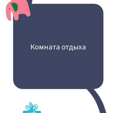
комната
Комнаты
для групповых
занятий