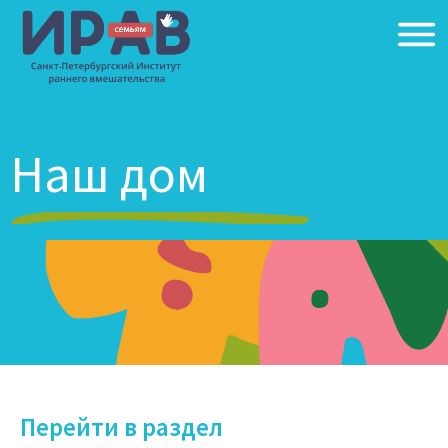
Наш дом
Дом ИРАВ был создан в 1992
Перейти в раздел
году в рамках городской