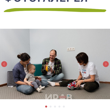
Автономная некоммерческая организация
дополнительного профессионального образования
«Санкт-Петербургский институт раннего
вмешательства»
Юридический адрес: 191014 Россия, Санкт-Петербург,
ул. Чехова, д. 5, литера Д, фактический адрес: 191014
Россия, Санкт-Петербург, ул. Чехова, д. 5, литера Д,
info@eii.ru, (812) 603-70-80
АНО ДПО «Санкт-Петербургский
институт раннего вмешательства»
включён в
Реестр социально
ориентированных некоммерческих
организаций,
сформированный
в соответствии с Постановлением
Правительства Российской Федерации
от 30 июля 2021 г. N 1290